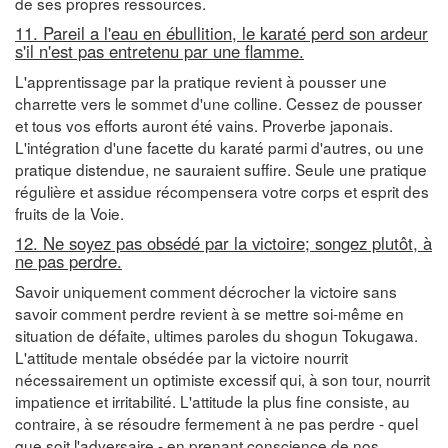
de ses propres ressources.
11. Pareil a l'eau en ébullition, le karaté perd son ardeur
s'il n'est pas entretenu par une flamme.
L'apprentissage par la pratique revient à pousser une
charrette vers le sommet d'une colline. Cessez de pousser
et tous vos efforts auront été vains. Proverbe japonais.
L'intégration d'une facette du karaté parmi d'autres, ou une
pratique distendue, ne sauraient suffire. Seule une pratique
régulière et assidue récompensera votre corps et esprit des
fruits de la Voie.
12. Ne soyez pas obsédé par la victoire; songez plutôt, à
ne pas perdre.
Savoir uniquement comment décrocher la victoire sans
savoir comment perdre revient à se mettre soi-même en
situation de défaite, ultimes paroles du shogun Tokugawa.
L'attitude mentale obsédée par la victoire nourrit
nécessairement un optimiste excessif qui, à son tour, nourrit
impatience et irritabilité. L'attitude la plus fine consiste, au
contraire, à se résoudre fermement à ne pas perdre - quel
que soit l'adversaire - en prenant conscience de nos