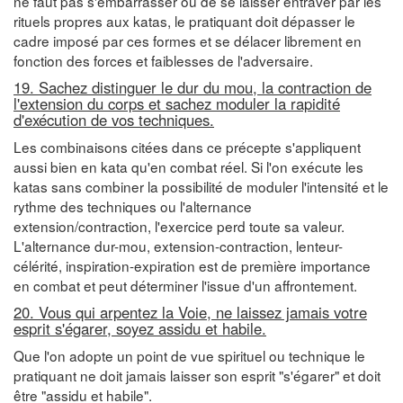
ne faut pas s'embarrasser ou de se laisser entraver par les
rituels propres aux katas, le pratiquant doit dépasser le
cadre imposé par ces formes et se délacer librement en
fonction des forces et faiblesses de l'adversaire.
19. Sachez distinguer le dur du mou, la contraction de
l'extension du corps et sachez moduler la rapidité
d'exécution de vos techniques.
Les combinaisons citées dans ce précepte s'appliquent
aussi bien en kata qu'en combat réel. Si l'on exécute les
katas sans combiner la possibilité de moduler l'intensité et le
rythme des techniques ou l'alternance
extension/contraction, l'exercice perd toute sa valeur.
L'alternance dur-mou, extension-contraction, lenteur-
célérité, inspiration-expiration est de première importance
en combat et peut déterminer l'issue d'un affrontement.
20. Vous qui arpentez la Voie, ne laissez jamais votre
esprit s'égarer, soyez assidu et habile.
Que l'on adopte un point de vue spirituel ou technique le
pratiquant ne doit jamais laisser son esprit "s'égarer" et doit
être "assidu et habile".