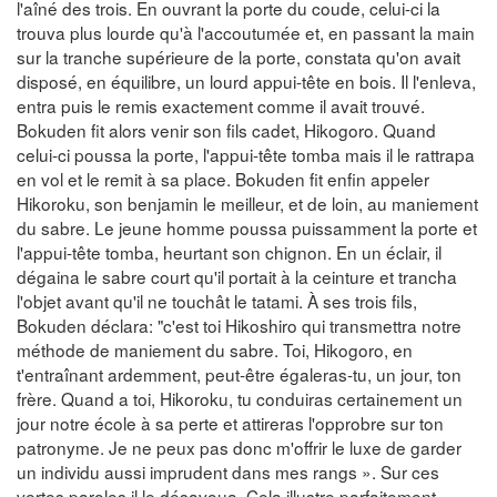
l'aîné des trois. En ouvrant la porte du coude, celui-ci la
trouva plus lourde qu'à l'accoutumée et, en passant la main
sur la tranche supérieure de la porte, constata qu'on avait
disposé, en équilibre, un lourd appui-tête en bois. Il l'enleva,
entra puis le remis exactement comme il avait trouvé.
Bokuden fit alors venir son fils cadet, Hikogoro. Quand
celui-ci poussa la porte, l'appui-tête tomba mais il le rattrapa
en vol et le remit à sa place. Bokuden fit enfin appeler
Hikoroku, son benjamin le meilleur, et de loin, au maniement
du sabre. Le jeune homme poussa puissamment la porte et
l'appui-tête tomba, heurtant son chignon. En un éclair, il
dégaina le sabre court qu'il portait à la ceinture et trancha
l'objet avant qu'il ne touchât le tatami. À ses trois fils,
Bokuden déclara: "c'est toi Hikoshiro qui transmettra notre
méthode de maniement du sabre. Toi, Hikogoro, en
t'entraînant ardemment, peut-être égaleras-tu, un jour, ton
frère. Quand a toi, Hikoroku, tu conduiras certainement un
jour notre école à sa perte et attireras l'opprobre sur ton
patronyme. Je ne peux pas donc m'offrir le luxe de garder
un individu aussi imprudent dans mes rangs ». Sur ces
vertes paroles il le désavoua. Cela illustre parfaitement