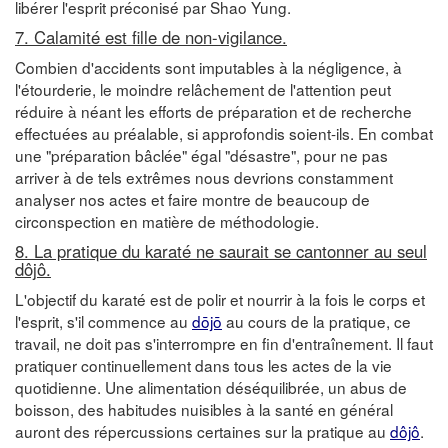
libérer l'esprit préconisé par Shao Yung.
7. Calamité est fille de non-vigilance.
Combien d'accidents sont imputables à la négligence, à
l'étourderie, le moindre relâchement de l'attention peut
réduire à néant les efforts de préparation et de recherche
effectuées au préalable, si approfondis soient-ils. En combat
une "préparation bâclée" égal "désastre", pour ne pas
arriver à de tels extrêmes nous devrions constamment
analyser nos actes et faire montre de beaucoup de
circonspection en matière de méthodologie.
8. La pratique du karaté ne saurait se cantonner au seul
dôjô.
L'objectif du karaté est de polir et nourrir à la fois le corps et
l'esprit, s'il commence au
dōjō
au cours de la pratique, ce
travail, ne doit pas s'interrompre en fin d'entraînement. Il faut
pratiquer continuellement dans tous les actes de la vie
quotidienne. Une alimentation déséquilibrée, un abus de
boisson, des habitudes nuisibles à la santé en général
auront des répercussions certaines sur la pratique au
dôjô
.