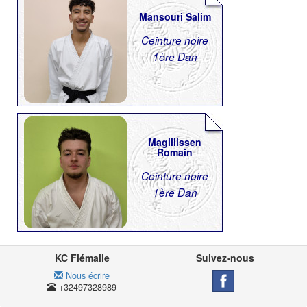
Mansouri Salim
Ceinture noire
1ère Dan
Magillissen
Romain
Ceinture noire
1ère Dan
KC Flémalle
Suivez-nous
Nous écrire
+32497328989