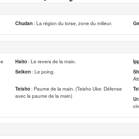
: La région du torse, zone du milieur.
Chudan
Ge
ue
: Le revers de la main.
Haito
Ip
: Le poing.
Seiken
Sh
At
: Paume de la main. (Teisho Uke: Défense
Teisho
Te
avec la paume de la main)
Ur
ci