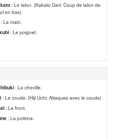
: Le talon. (Kakato Geri: Coup de talon de
kato
ut en bas)
: La main.
: Le poignet.
kubi
: La cheville.
hibuki
: Le coude. (Hiji Uchi: Attaques avec le coude)
i
: Le front.
tai
: La poitrine.
une