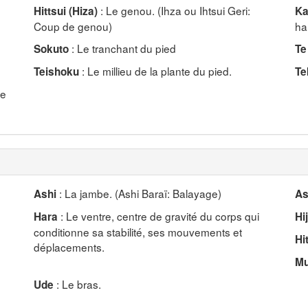
: Le genou. (Ihza ou Ihtsui Geri:
Hittsui (Hiza)
Ka
Coup de genou)
ha
: Le tranchant du pied
Sokuto
Te
: Le millieu de la plante du pied.
Teishoku
Te
ue
: La jambe. (Ashi Baraï: Balayage)
Ashi
As
: Le ventre, centre de gravité du corps qui
Hara
Hij
conditionne sa stabilité, ses mouvements et
Hi
déplacements.
M
: Le bras.
Ude