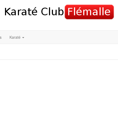
s
Karaté